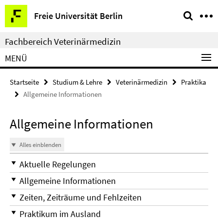
Springe
Service-
Freie Universität Berlin
direkt
Navigation
zu
Fachbereich Veterinärmedizin
Inhalt
MENÜ
Startseite
Studium & Lehre
Veterinärmedizin
Praktika
Allgemeine Informationen
Allgemeine Informationen
Alles einblenden
Aktuelle Regelungen
Allgemeine Informationen
Zeiten, Zeiträume und Fehlzeiten
Praktikum im Ausland