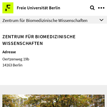
Springe
Service-
Freie Universität Berlin
direkt
Navigation
zu
Zentrum für Biomedizinische Wissenschaften
Inhalt
ZENTRUM FÜR BIOMEDIZINISCHE
WISSENSCHAFTEN
Adresse
Oertzenweg 19b
14163 Berlin