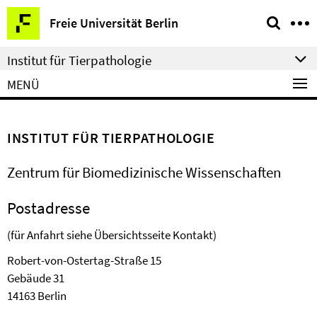
Springe
Service-
Freie Universität Berlin
direkt
Navigation
zu
Institut für Tierpathologie
Inhalt
MENÜ
INSTITUT FÜR TIERPATHOLOGIE
Zentrum für Biomedizinische Wissenschaften
Postadresse
(für Anfahrt siehe Übersichtsseite Kontakt)
Robert-von-Ostertag-Straße 15
Ge­bäude 31
14163 Berlin