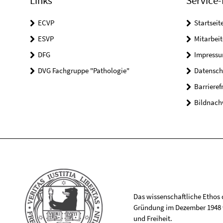
Links
Service-
ECVP
Startseit
ESVP
Mitarbei
DFG
Impress
DVG Fachgruppe "Pathologie"
Datensch
Barrieref
Bildnach
Das wissenschaftliche Ethos de
Gründung im Dezember 1948 v
und Freiheit.