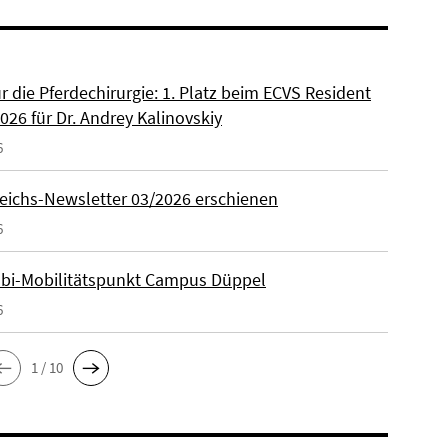
ür die Pferdechirurgie: 1. Platz beim ECVS Resident
026 für Dr. Andrey Kalinovskiy
6
eichs-Newsletter 03/2026 erschienen
6
lbi-Mobilitätspunkt Campus Düppel
6
1 / 10