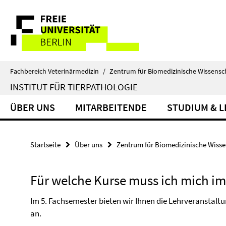
Springe
Service-
direkt
zu
Navigation
Inhalt
Fachbereich Veterinärmedizin
/
Zentrum für Biomedizinische Wissensc
INSTITUT FÜR TIERPATHOLOGIE
ÜBER UNS
MITARBEITENDE
STUDIUM & 
Startseite
Über uns
Zentrum für Biomedizinische Wiss
Für welche Kurse muss ich mich im
Im 5. Fachsemester bieten wir Ihnen die Lehrveranstalt
an.