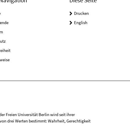
Navigation
Diese Seite
e
Drucken
tende
English
um
utz
reiheit
weise
r Freien Universität Berlin wird seit ihrer
on drei Werten bestimmt: Wahrheit, Gerechtigkeit