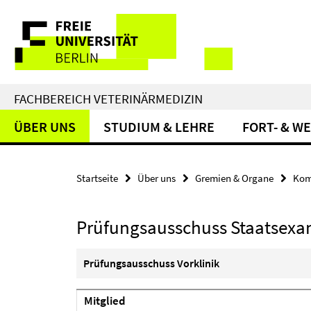
Springe
Service-
direkt
zu
Navigation
Inhalt
FACHBEREICH VETERINÄRMEDIZIN
ÜBER UNS
STUDIUM & LEHRE
FORT- & W
Startseite
Über uns
Gremien & Organe
Kom
Prüfungsausschuss Staatsexa
Prüfungsausschuss Vorklinik
Mitglied