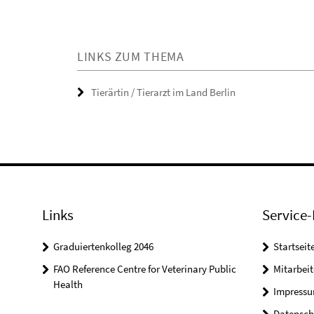
LINKS ZUM THEMA
Tierärtin / Tierarzt im Land Berlin
Links
Service-
Graduiertenkolleg 2046
Startseit
FAO Reference Centre for Veterinary Public
Mitarbei
Health
Impress
Datensch