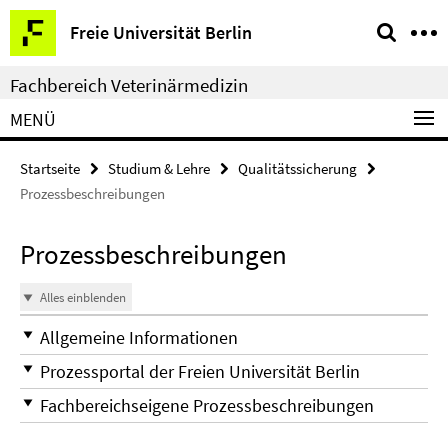
Springe
Service-
Freie Universität Berlin
direkt
Navigation
zu
Fachbereich Veterinärmedizin
Inhalt
MENÜ
Startseite
Studium & Lehre
Qualitätssicherung
Prozessbeschreibungen
Prozessbeschreibungen
Alles einblenden
Allgemeine Informationen
Prozessportal der Freien Universität Berlin
Fachbereichseigene Prozessbeschreibungen