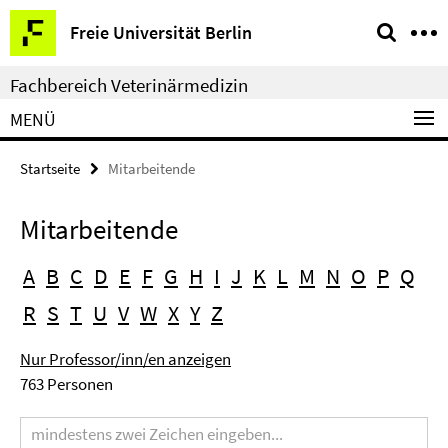
Springe
Service-
Freie Universität Berlin
direkt
Navigation
zu
Fachbereich Veterinärmedizin
Inhalt
MENÜ
Startseite
Mitarbeitende
Mitarbeitende
A
B
C
D
E
F
G
H
I
J
K
L
M
N
O
P
Q
R
S
T
U
V
W
X
Y
Z
Nur Professor/inn/en anzeigen
763 Personen
Suchbegriff