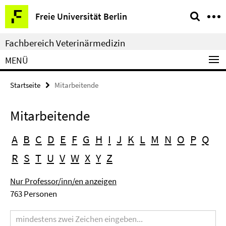
Springe
Service-
Freie Universität Berlin
direkt
Navigation
zu
Fachbereich Veterinärmedizin
Inhalt
MENÜ
Startseite
Mitarbeitende
Mitarbeitende
A
B
C
D
E
F
G
H
I
J
K
L
M
N
O
P
Q
R
S
T
U
V
W
X
Y
Z
Nur Professor/inn/en anzeigen
763 Personen
Suchbegriff