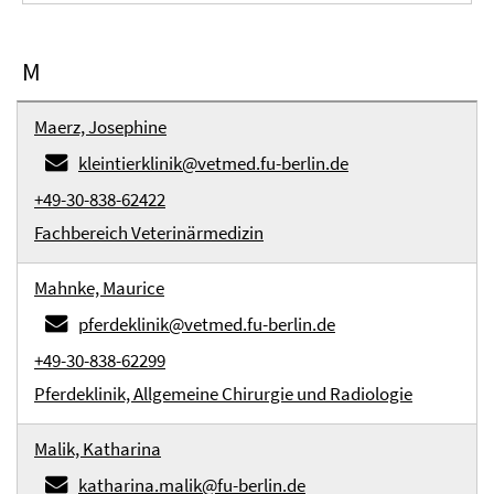
M
Maerz, Josephine
kleintierklinik@vetmed.fu-berlin.de
+49-30-838-62422
Fachbereich Veterinärmedizin
Mahnke, Maurice
pferdeklinik@vetmed.fu-berlin.de
+49-30-838-62299
Pferdeklinik, Allgemeine Chirurgie und Radiologie
Malik, Katharina
katharina.malik@fu-berlin.de