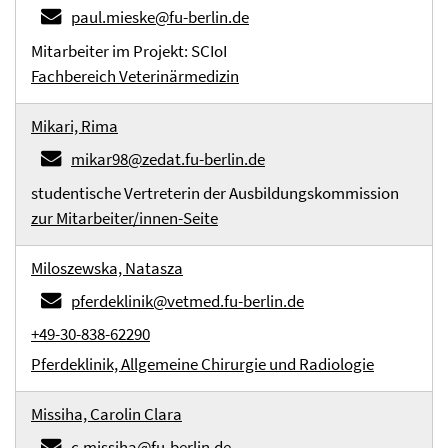
paul.mieske@fu-berlin.de
Mitarbeiter im Projekt: SCIoI
Fachbereich Veterinärmedizin
Mikari, Rima
mikar98@zedat.fu-berlin.de
studentische Vertreterin der Ausbildungskommission
zur Mitarbeiter/innen-Seite
Miloszewska, Natasza
pferdeklinik@vetmed.fu-berlin.de
+49-30-838-62290
Pferdeklinik, Allgemeine Chirurgie und Radiologie
Missiha, Carolin Clara
c.missiha@fu-berlin.de