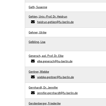
Gath, Susanne
Gehlen, Univ.-Prof. Dr. Heidrun
heidrun.gehlen@fu-berlin.de
Gehner, Ulrike
Gelbling, Lisa
Genersch, apl. Prof. Dr. Elke
elke.genersch@hu-berlin.de
Gentner, Wiebke
wiebke.gentner@fu-berlin.de
Gernhardt, Dr. Jennifer
jennifer.gernhardt@fu-berlin.de
Gerstenberger, Friederike