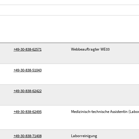
+49-30-838-62571
Webbeauftragter WE03
+49-30-838-51043
+49-30-838-62422
+49-30-838-62495
Medizinisch-technische Assistentin (Labo
+49-30-838-71408
Laborreinigung