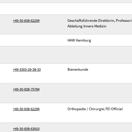
+49-30-838-62299
Geschäftsführende Direktorin, Professori
Abteilung Innere Medizin
HAW Hamburg
+49-3303-29-38-33
Bienenkunde
+49-30-838-75784
+49-30-838-62299
Orthopädie / Chirurgie; FEI Official
+49-30-838-63910