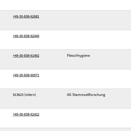
+49-30-838-62681
+49-30-838-62440
+49-30-838-61492
Fleischhygiene
+49-30-838-60971
913623 (intern)
AG Stammzellforschung
+49-30-838-62422