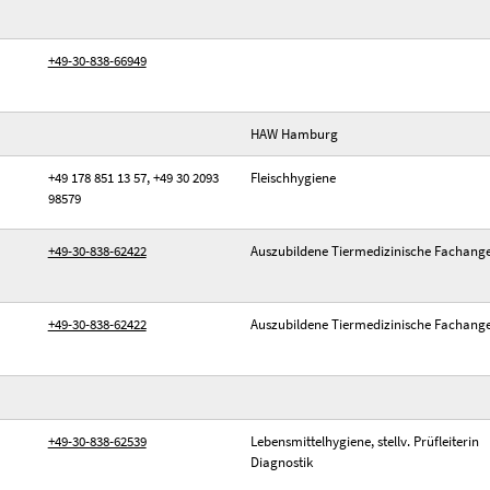
+49-30-838-66949
HAW Hamburg
+49 178 851 13 57, +49 30 2093
Fleischhygiene
98579
+49-30-838-62422
Auszubildene Tiermedizinische Fachanges
+49-30-838-62422
Auszubildene Tiermedizinische Fachanges
+49-30-838-62539
Lebensmittelhygiene, stellv. Prüfleiterin
Diagnostik