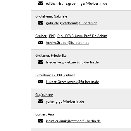
edithchristine.groeninger@fu-berlin.de
Grotehenn, Gabriele
gabriele.grotehenn@fu-berlin.de
Gruber , PhD, Dipl. ECVP, Univ.-Prof. Dr. Achim
Achim.Gruber@fu-berlin.de
Grützner, Friederike
friederike.gruetzner@fu-berlin.de
Grześkowiak, PhD Łukasz
Lukasz.Grzeskowiak@fu-berlin.de
Gu, Yuheng
yuheng.gu@fu-berlin.de
Guillen, Ana
kleintierklinik@vetmed.fu-berlin.de