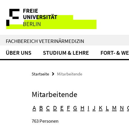
Springe
Service-
direkt
zu
Navigation
Inhalt
FACHBEREICH VETERINÄRMEDIZIN
ÜBER UNS
STUDIUM & LEHRE
FORT- & W
Startseite
Mitarbeitende
Mitarbeitende
A
B
C
D
E
F
G
H
I
J
K
L
M
N
763 Personen