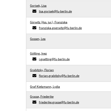
Gorisek, Lisa
lisa.gorisek@fu-berlin.de
Görwitz (Ass. jur.), Franziska
franziska.goerwitz@fu-berlin.de
Gossen, Lea
Götting, Inez
i.goetting@fu-berlin.de
Grabitzky, Florian
florian.grabitzky@fu-berlin.de
Graf Kietzmann, Lydia
Grasse, Friederike
friederike.grasse@fu-berlin.de