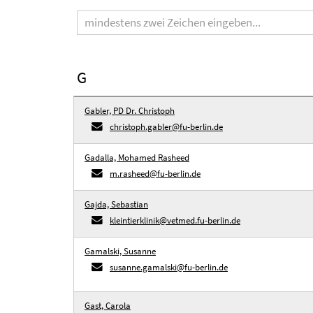
Suchbegriff
G
Gabler, PD Dr. Christoph
christoph.gabler@fu-berlin.de
Gadalla, Mohamed Rasheed
m.rasheed@fu-berlin.de
Gajda, Sebastian
kleintierklinik@vetmed.fu-berlin.de
Gamalski, Susanne
susanne.gamalski@fu-berlin.de
Gast, Carola