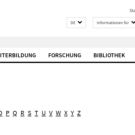
Sta
DE
Informationen für
EITERBILDUNG
FORSCHUNG
BIBLIOTHEK
O
P
Q
R
S
T
U
V
W
X
Y
Z