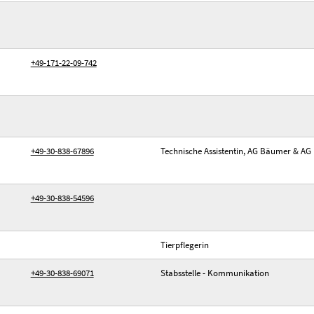
+49-171-22-09-742
+49-30-838-67896
Technische Assistentin, AG Bäumer & AG
+49-30-838-54596
Tierpflegerin
+49-30-838-69071
Stabsstelle - Kommunikation