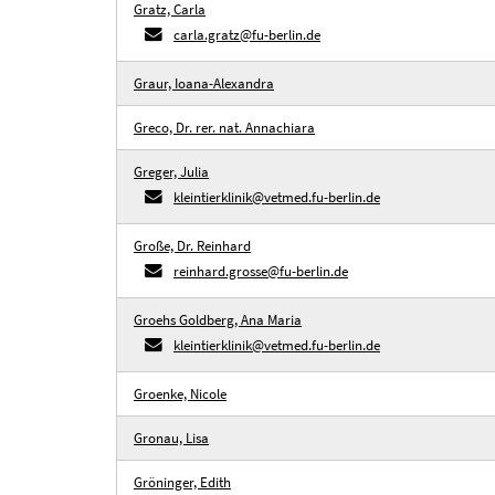
Gratz, Carla
carla.gratz@fu-berlin.de
Graur, Ioana-Alexandra
Greco, Dr. rer. nat. Annachiara
Greger, Julia
kleintierklinik@vetmed.fu-berlin.de
Große, Dr. Reinhard
reinhard.grosse@fu-berlin.de
Groehs Goldberg, Ana Maria
kleintierklinik@vetmed.fu-berlin.de
Groenke, Nicole
Gronau, Lisa
Gröninger, Edith