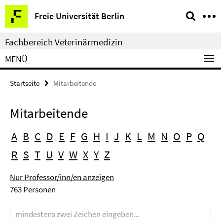
Springe
Service-
Freie Universität Berlin
direkt
Navigation
zu
Fachbereich Veterinärmedizin
Inhalt
MENÜ
Startseite
Mitarbeitende
Mitarbeitende
A
B
C
D
E
F
G
H
I
J
K
L
M
N
O
P
Q
R
S
T
U
V
W
X
Y
Z
Nur Professor/inn/en anzeigen
763 Personen
Suchbegriff