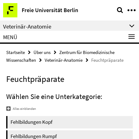
Springe
Service-
Freie Universität Berlin
direkt
Navigation
zu
Veterinär-Anatomie
Inhalt
MENÜ
Startseite
Über uns
Zentrum für Biomedizinische
Wissenschaften
Veterinär-Anatomie
Feuchtpräparate
Feuchtpräparate
Wählen Sie eine Unterkategorie:
Alles einblenden
Fehlbildungen Kopf
Fehlbildungen Rumpf