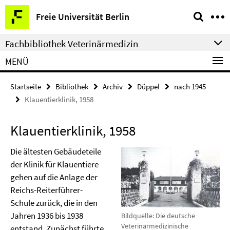
Springe
Service-
Freie Universität Berlin
direkt
Navigation
zu
Fachbibliothek Veterinärmedizin
Inhalt
MENÜ
Startseite
Bibliothek
Archiv
Düppel
nach 1945
Klauentierklinik, 1958
Klauentierklinik, 1958
Die ältesten Gebäudeteile
der Klinik für Klauentiere
gehen auf die Anlage der
Reichs-Reiterführer-
Schule zurück, die in den
Jahren 1936 bis 1938
Bildquelle: Die deutsche
Veterinärmedizinische
entstand. Zunächst führte