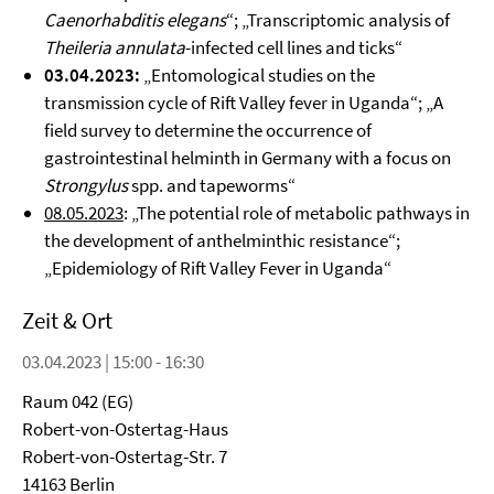
Caenorhabditis elegans
“; „Transcriptomic analysis of
Theileria annulata
-infected cell lines and ticks“
03.04.2023:
„Entomological studies on the
transmission cycle of Rift Valley fever in Uganda“; „A
field survey to determine the occurrence of
gastrointestinal helminth in Germany with a focus on
Strongylus
spp. and tapeworms“
08.05.2023
: „The potential role of metabolic pathways in
the development of anthelminthic resistance“;
„Epidemiology of Rift Valley Fever in Uganda“
Zeit & Ort
03.04.2023 | 15:00 - 16:30
Raum 042 (EG)
Robert-von-Ostertag-Haus
Robert-von-Ostertag-Str. 7
14163 Berlin