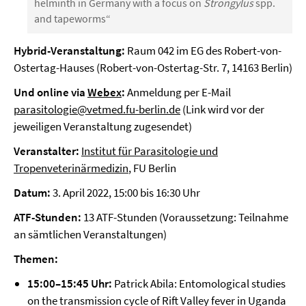
helminth in Germany with a focus on
Strongylus
spp.
and tapeworms“
Hybrid-Veranstaltung:
Raum 042 im EG des Robert-von-
Ostertag-Hauses (Robert-von-Ostertag-Str. 7, 14163 Berlin)
Und online via
Webex
:
Anmeldung per E-Mail
parasitologie@vetmed.fu-berlin.de
(Link wird vor der
jeweiligen Veranstaltung zugesendet)
Veranstalter:
Institut für Parasitologie und
Tropenveterinärmedizin
, FU Berlin
Datum:
3. April 2022, 15:00 bis 16:30 Uhr
ATF-Stunden:
13 ATF-Stunden (Voraussetzung: Teilnahme
an sämtlichen Veranstaltungen)
Themen:
15:00–15:45 Uhr:
Patrick Abila: Entomological studies
on the transmission cycle of Rift Valley fever in Uganda