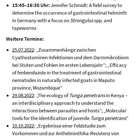
15:45–16:30 Uhr:
Jennifer Schmidt: A field survey to
determine the occurrence of gastrointestinal helminth
in Germany with a focus on
Strongylus
spp. and
tapeworms
Weitere Termine:
25.07.2022
: „Zusammenhänge zwischen
Cyathostominen-Infektionen und dem Darmmikrobiom
bei Stuten und Fohlen im ersten Lebensjahr“; „Efficacy
of fenbendazole in the treatment of gastrointestinal
nematodes in naturally infected goats in Maputo
province, Mozambique“
29.08.2022
: „The ecology of
Tunga penetrans
in Kenya –
an interdisciplinary approach to understand the
interactions between parasites and hosts“; „Molecular
tools for the identification of juvenile
Tunga penetrans
“
10.10.2022
: „Ergebnisse einer Feldstudie zum
Vorkommen und zur Anthelminthika-Resistenz von