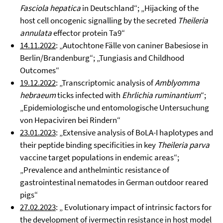
Fasciola hepatica
in Deutschland“; „Hijacking of the
host cell oncogenic signalling by the secreted
Theileria
annulata
effector protein Ta9“
14.11.2022
: „Autochtone Fälle von caniner Babesiose in
Berlin/Brandenburg“; „Tungiasis and Childhood
Outcomes“
19.12.2022
: „Transcriptomic analysis of
Amblyomma
hebraeum
ticks infected with
Ehrlichia ruminantium
“;
„Epidemiologische und entomologische Untersuchung
von Hepaciviren bei Rindern“
23.01.2023
: „Extensive analysis of BoLA-I haplotypes and
their peptide binding specificities in key
Theileria parva
vaccine target populations in endemic areas“;
„Prevalence and anthelmintic resistance of
gastrointestinal nematodes in German outdoor reared
pigs“
27.02.2023
: „ Evolutionary impact of intrinsic factors for
the development of ivermectin resistance in host model