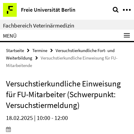
Springe
Service-
Freie Universität Berlin
direkt
Navigation
zu
Fachbereich Veterinärmedizin
Inhalt
MENÜ
Startseite
Termine
Versuchstierkundliche Fort- und
Weiterbildung
Versuchstierkundliche Einweisung für FU-
Mitarbeitende
Versuchstierkundliche Einweisung
für FU-Mitarbeiter (Schwerpunkt:
Versuchstiermeldung)
18.02.2025 | 10:00 - 12:00