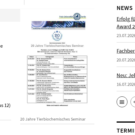
NEWS
Erfolg f
Award 2
23.07.202
ve
Fachber
20.07.202
Neu: Je
16.07.202
s 12)
20 Jahre Tierbiochemisches Seminar
TERMI