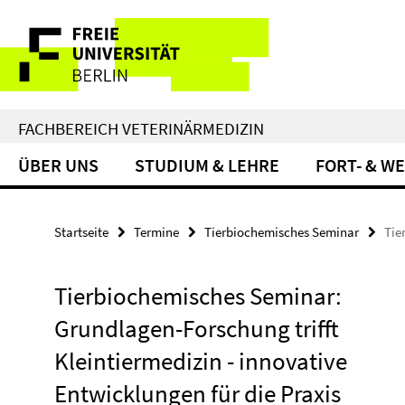
Springe
Service-
direkt
zu
Navigation
Inhalt
FACHBEREICH VETERINÄRMEDIZIN
ÜBER UNS
STUDIUM & LEHRE
FORT- & W
Startseite
Termine
Tierbiochemisches Seminar
Tie
Tierbiochemisches Seminar:
Grundlagen-Forschung trifft
Kleintiermedizin - innovative
Entwicklungen für die Praxis