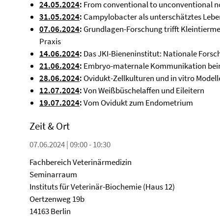
24.05.2024
:
From conventional to unconventional 
31.05.2024
:
Campylobacter als unterschätztes Lebe
07.06.2024
:
Grundlagen-Forschung trifft Kleintiermed
Praxis
14.06.2024
:
Das JKI-Bieneninstitut: Nationale Fors
21.06.2024
:
Embryo-maternale Kommunikation beim 
28.06.2024
:
Ovidukt-Zellkulturen und in vitro Modell
12.07.2024
:
Von Weißbüschelaffen und Eileitern
19.07.2024
:
Vom Ovidukt zum Endometrium
Zeit & Ort
07.06.2024 | 09:00 - 10:30
Fachbereich Veterinärmedizin
Seminarraum
Instituts für Veterinär-Biochemie (Haus 12)
Oertzenweg 19b
14163 Berlin