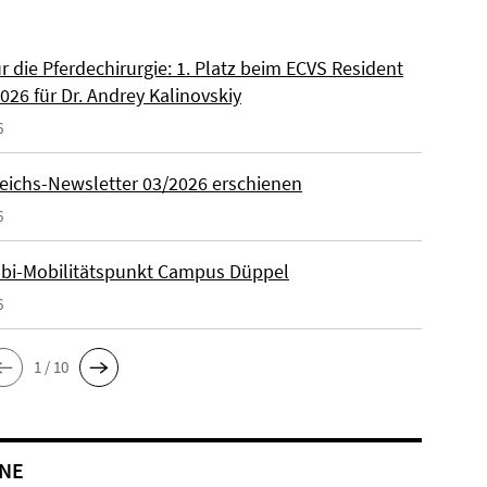
ür die Pferdechirurgie: 1. Platz beim ECVS Resident
026 für Dr. Andrey Kalinovskiy
6
eichs-Newsletter 03/2026 erschienen
6
lbi-Mobilitätspunkt Campus Düppel
6
1 / 10
NE