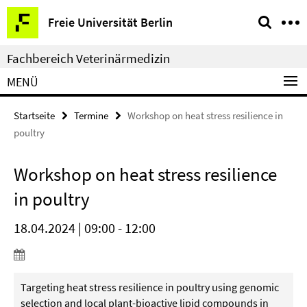
Springe
Service-
Freie Universität Berlin
direkt
Navigation
zu
Fachbereich Veterinärmedizin
Inhalt
MENÜ
Startseite
Termine
Workshop on heat stress resilience in
poultry
Workshop on heat stress resilience
in poultry
18.04.2024 | 09:00 - 12:00
Targeting heat stress resilience in poultry using genomic
selection and local plant-bioactive lipid compounds in