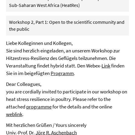
Sub-Saharan West Africa (HeatRes)
Workshop 2, Part 1: Open to the scientific community and
the public
Liebe Kolleginnen und Kollegen,
Sie sind herzlich eingeladen, an unserem Workshop zur
Hitzestress-Resilienz des Geflügels teilzunehmen. Die
Veranstaltung findet hybrid statt. Den Webex-
Link
finden
Sie in im beigefügten
Programm
.
Dear Colleagues,
you are cordially invited to participate in our workshop on
heat stress resilience in poultry. Please refer to the
attached
programme
for the details and the online
weblink
.
Mit herzlichen Grüßen / Yours sincerely
Univ.-Prof. Dr.
Jörg R. Aschenbach