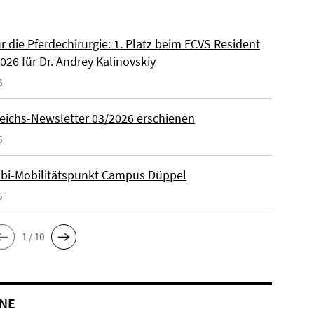
ür die Pferdechirurgie: 1. Platz beim ECVS Resident
026 für Dr. Andrey Kalinovskiy
6
eichs-Newsletter 03/2026 erschienen
6
lbi-Mobilitätspunkt Campus Düppel
6
1 / 10
NE