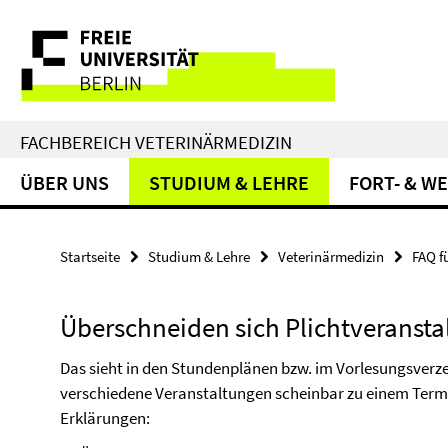
Springe
Service-
direkt
zu
Navigation
Inhalt
FACHBEREICH VETERINÄRMEDIZIN
ÜBER UNS
STUDIUM & LEHRE
FORT- & W
Startseite
Studium & Lehre
Veterinärmedizin
FAQ f
Überschneiden sich Plichtveranstal
Das sieht in den Stundenplänen bzw. im Vorlesungsverzei
verschiedene Veranstaltungen scheinbar zu einem Termi
Erklärungen: