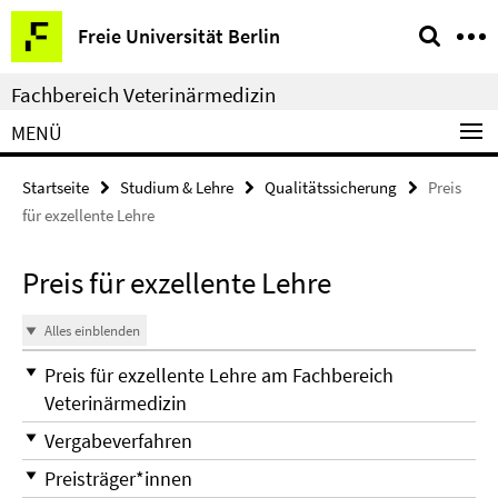
Springe
Service-
Freie Universität Berlin
direkt
Navigation
zu
Fachbereich Veterinärmedizin
Inhalt
MENÜ
Startseite
Studium & Lehre
Qualitätssicherung
Preis
für exzellente Lehre
Preis für exzellente Lehre
Alles einblenden
Preis für exzellente Lehre am Fachbereich
Veterinärmedizin
Vergabeverfahren
Preisträger*innen