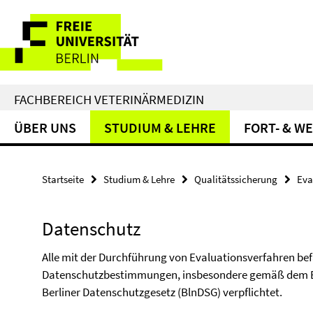
Springe
Service-
direkt
zu
Navigation
Inhalt
FACHBEREICH VETERINÄRMEDIZIN
ÜBER UNS
STUDIUM & LEHRE
FORT- & W
Startseite
Studium & Lehre
Qualitätssicherung
Eva
Datenschutz
Alle mit der Durchführung von Evaluationsverfahren bef
Datenschutzbestimmungen, insbesondere gemäß dem Be
Berliner Datenschutzgesetz (BlnDSG) verpflichtet.