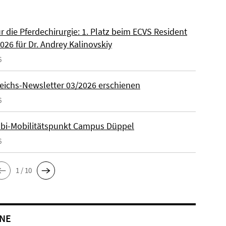
ür die Pferdechirurgie: 1. Platz beim ECVS Resident
026 für Dr. Andrey Kalinovskiy
6
eichs-Newsletter 03/2026 erschienen
6
lbi-Mobilitätspunkt Campus Düppel
6
1 / 10
NE