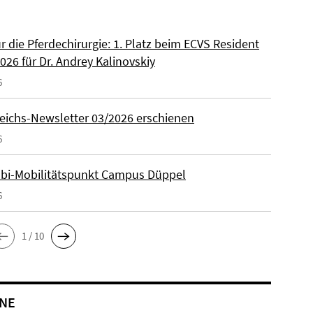
ür die Pferdechirurgie: 1. Platz beim ECVS Resident
026 für Dr. Andrey Kalinovskiy
6
eichs-Newsletter 03/2026 erschienen
6
lbi-Mobilitätspunkt Campus Düppel
6
1 / 10
NE