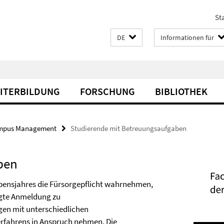
Sta
DE
Informationen für
EITERBILDUNG
FORSCHUNG
BIBLIOTHEK
mpus Management
Studierende mit Betreuungsaufgaben
ben
Lebensjahres die Fürsorgepflicht wahrnehmen,
ugte Anmeldung zu
gen mit unterschiedlichen
erfahrens in Anspruch nehmen. Die