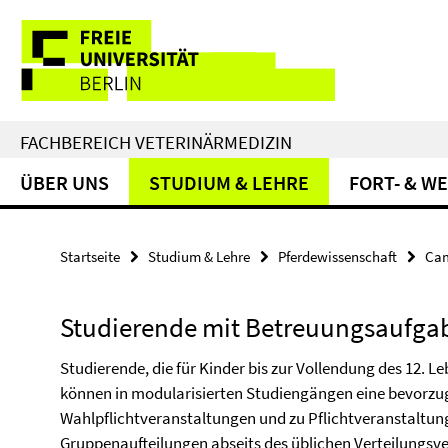
Springe
Service-
direkt
zu
Navigation
Inhalt
FACHBEREICH VETERINÄRMEDIZIN
ÜBER UNS
STUDIUM & LEHRE
FORT- & W
Startseite
Studium & Lehre
Pferdewissenschaft
Ca
Studierende mit Betreuungsaufga
Studierende, die für Kinder bis zur Vollendung des 12. 
können in modularisierten Studiengängen eine bevorz
Wahlpflichtveranstaltungen und zu Pflichtveranstaltun
Gruppenaufteilungen abseits des üblichen Verteilungsv