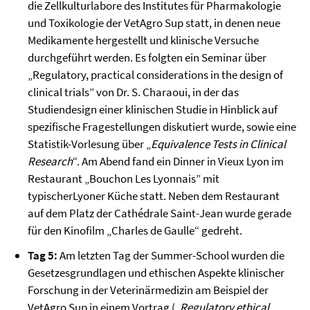
die Zellkulturlabore des Institutes für Pharmakologie
und Toxikologie der VetAgro Sup statt, in denen neue
Medikamente hergestellt und klinische Versuche
durchgeführt werden. Es folgten ein Seminar über
„Regulatory, practical considerations in the design of
clinical trials” von Dr. S. Charaoui, in der das
Studiendesign einer klinischen Studie in Hinblick auf
spezifische Fragestellungen diskutiert wurde, sowie eine
Statistik-Vorlesung über „
Equivalence Tests in Clinical
Research
“. Am Abend fand ein Dinner in Vieux Lyon im
Restaurant „Bouchon Les Lyonnais” mit
typischerLyoner Küche statt. Neben dem Restaurant
auf dem Platz der Cathédrale Saint-Jean wurde gerade
für den Kinofilm „Charles de Gaulle“ gedreht.
Tag 5:
Am letzten Tag der Summer-School wurden die
Gesetzesgrundlagen und ethischen Aspekte klinischer
Forschung in der Veterinärmedizin am Beispiel der
VetAgro Sup in einem Vortrag („
Regulatory ethical