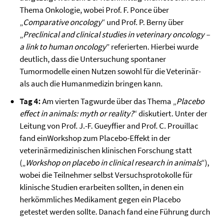
Thema Onkologie, wobei Prof. F. Ponce über
„
Comparative oncology
“ und Prof. P. Berny über
„
Preclinical and clinical studies in veterinary oncology –
a link to human oncology
” referierten. Hierbei wurde
deutlich, dass die Untersuchung spontaner
Tumormodelle einen Nutzen sowohl für die Veterinär-
als auch die Humanmedizin bringen kann.
Tag 4:
Am vierten Tagwurde über das Thema „
Placebo
effect in animals: myth or reality?
“ diskutiert. Unter der
Leitung von Prof. J.-F. Gueyffier and Prof. C. Prouillac
fand einWorkshop zum Placebo-Effekt in der
veterinärmedizinischen klinischen Forschung statt
(„
Workshop on placebo in clinical research in animals
“),
wobei die Teilnehmer selbst Versuchsprotokolle für
klinische Studien erarbeiten sollten, in denen ein
herkömmliches Medikament gegen ein Placebo
getestet werden sollte. Danach fand eine Führung durch