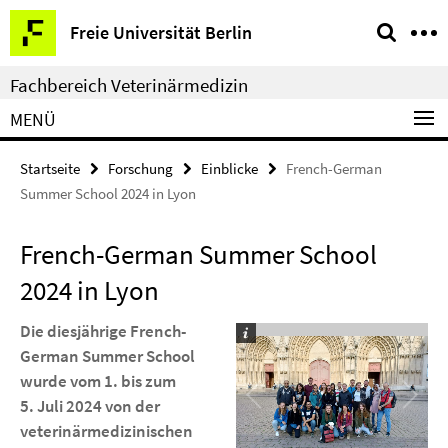
Springe
Service-
Freie Universität Berlin
direkt
Navigation
zu
Fachbereich Veterinärmedizin
Inhalt
MENÜ
Startseite
Forschung
Einblicke
French-German
Summer School 2024 in Lyon
French-German Summer School
2024 in Lyon
Die diesjährige French-
German Summer School
wurde vom 1. bis zum
5. Juli 2024 von der
veterinärmedizinischen