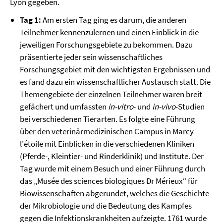
Lyon gegeben.
Tag 1:
Am ersten Tag ging es darum, die anderen
Teilnehmer kennenzulernen und einen Einblick in die
jeweiligen Forschungsgebiete zu bekommen. Dazu
präsentierte jeder sein wissenschaftliches
Forschungsgebiet mit den wichtigsten Ergebnissen und
es fand dazu ein wissenschaftlicher Austausch statt. Die
Themengebiete der einzelnen Teilnehmer waren breit
gefächert und umfassten
in-vitro
- und
in-vivo
-Studien
bei verschiedenen Tierarten. Es folgte eine Führung
über den veterinärmedizinischen Campus in Marcy
l'étoile mit Einblicken in die verschiedenen Kliniken
(Pferde-, Kleintier- und Rinderklinik) und Institute. Der
Tag wurde mit einem Besuch und einer Führung durch
das „Musée des sciences biologiques Dr Mérieux“ für
Biowissenschaften abgerundet, welches die Geschichte
der Mikrobiologie und die Bedeutung des Kampfes
gegen die Infektionskrankheiten aufzeigte. 1761 wurde