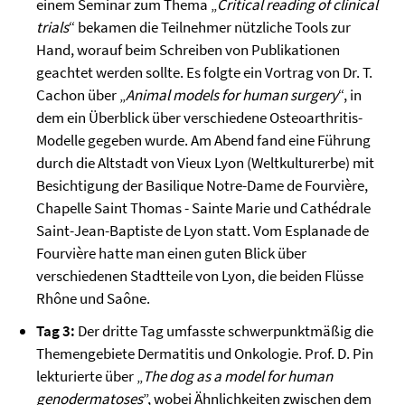
einem Seminar zum Thema „
Critical reading of clinical
trials
“ bekamen die Teilnehmer nützliche Tools zur
Hand, worauf beim Schreiben von Publikationen
geachtet werden sollte. Es folgte ein Vortrag von Dr. T.
Cachon über „
Animal models for human surgery
“, in
dem ein Überblick über verschiedene Osteoarthritis-
Modelle gegeben wurde. Am Abend fand eine Führung
durch die Altstadt von Vieux Lyon (Weltkulturerbe) mit
Besichtigung der Basilique Notre-Dame de Fourvière,
Chapelle Saint Thomas - Sainte Marie und Cathédrale
Saint-Jean-Baptiste de Lyon statt. Vom Esplanade de
Fourvière hatte man einen guten Blick über
verschiedenen Stadtteile von Lyon, die beiden Flüsse
Rhône und Saône.
Tag 3:
Der dritte Tag umfasste schwerpunktmäßig die
Themengebiete Dermatitis und Onkologie. Prof. D. Pin
lekturierte über „
The dog as a model for human
genodermatoses
”, wobei Ähnlichkeiten zwischen dem