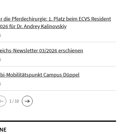
ür die Pferdechirurgie: 1. Platz beim ECVS Resident
026 für Dr. Andrey Kalinovskiy
6
eichs-Newsletter 03/2026 erschienen
6
lbi-Mobilitätspunkt Campus Düppel
6
1 / 10
NE