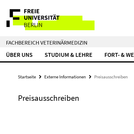
Springe
Service-
direkt
zu
Navigation
Inhalt
FACHBEREICH VETERINÄRMEDIZIN
ÜBER UNS
STUDIUM & LEHRE
FORT- & W
Startseite
Externe Informationen
Preisausschreiben
Preisausschreiben