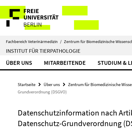
Springe
Service-
direkt
zu
Navigation
Inhalt
Fachbereich Veterinärmedizin
/
Zentrum für Biomedizinische Wissensc
INSTITUT FÜR TIERPATHOLOGIE
ÜBER UNS
MITARBEITENDE
STUDIUM & 
Startseite
Über uns
Zentrum für Biomedizinische Wiss
Grundverordnung (DSGVO)
Datenschutzinformation nach Artike
Datenschutz-Grundverordnung (