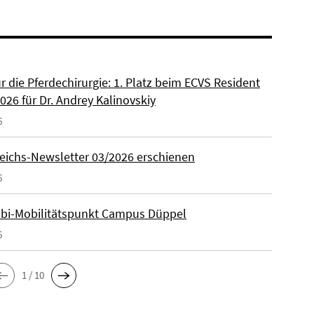
ür die Pferdechirurgie: 1. Platz beim ECVS Resident
026 für Dr. Andrey Kalinovskiy
6
eichs-Newsletter 03/2026 erschienen
6
lbi-Mobilitätspunkt Campus Düppel
6
1 / 10