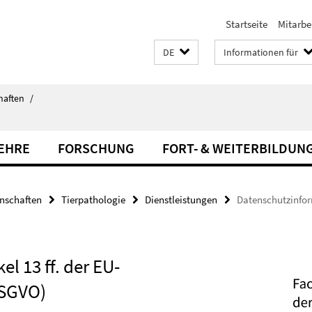
Startseite
Mitarbe
DE
Informationen für
haften
/
LEHRE
FORSCHUNG
FORT- & WEITERBILDUN
enschaften
Tierpathologie
Dienstleistungen
Datenschutzinform
l 13 ff. der EU-
DSGVO)