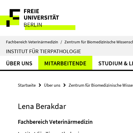
Springe
Service-
direkt
zu
Navigation
Inhalt
Fachbereich Veterinärmedizin
/
Zentrum für Biomedizinische Wissensc
INSTITUT FÜR TIERPATHOLOGIE
ÜBER UNS
MITARBEITENDE
STUDIUM & 
Startseite
Über uns
Zentrum für Biomedizinische Wiss
Lena Berakdar
Fachbereich Veterinärmedizin