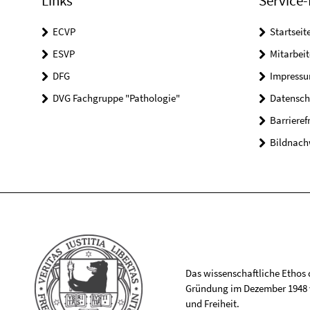
Links
Service-
ECVP
Startseit
ESVP
Mitarbei
DFG
Impress
DVG Fachgruppe "Pathologie"
Datensch
Barrieref
Bildnach
Das wissenschaftliche Ethos de
Gründung im Dezember 1948 v
und Freiheit.