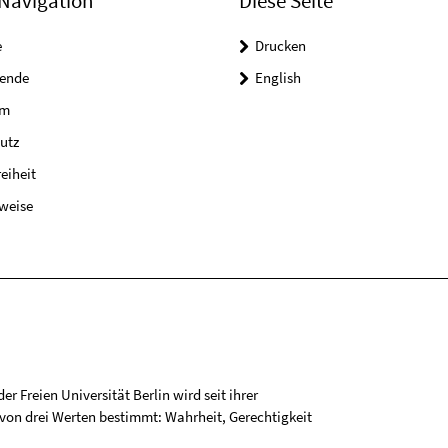
Navigation
Diese Seite
e
Drucken
tende
English
um
utz
reiheit
weise
r Freien Universität Berlin wird seit ihrer
on drei Werten bestimmt: Wahrheit, Gerechtigkeit