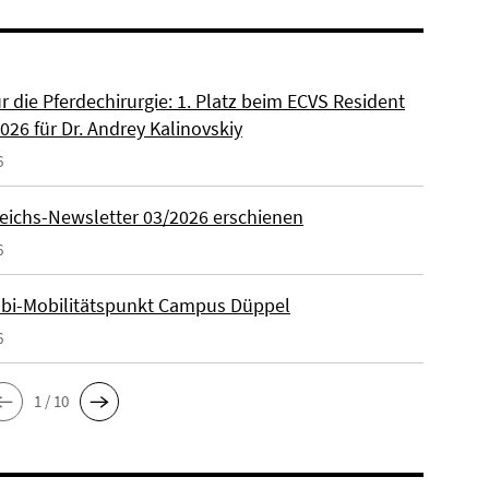
ür die Pferdechirurgie: 1. Platz beim ECVS Resident
026 für Dr. Andrey Kalinovskiy
6
eichs-Newsletter 03/2026 erschienen
6
lbi-Mobilitätspunkt Campus Düppel
6
1 / 10