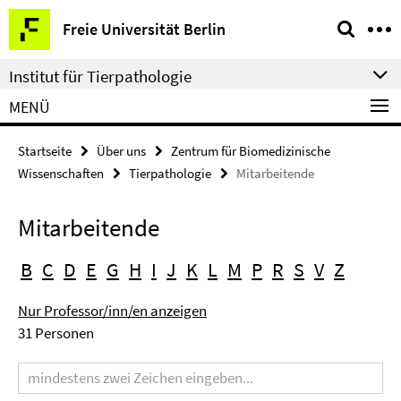
Springe
Service-
Freie Universität Berlin
direkt
Navigation
zu
Institut für Tierpathologie
Inhalt
MENÜ
Startseite
Über uns
Zentrum für Biomedizinische
Wissenschaften
Tierpathologie
Mitarbeitende
Mitarbeitende
B
C
D
E
G
H
I
J
K
L
M
P
R
S
V
Z
Nur Professor/inn/en anzeigen
31 Personen
Suchbegriff