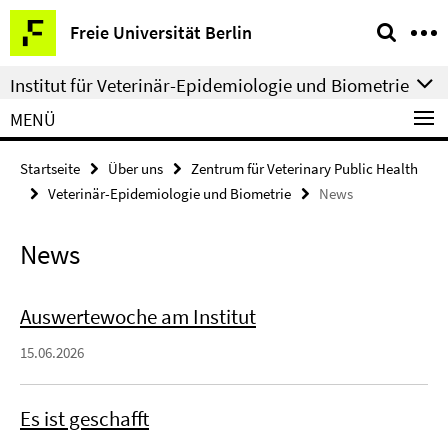
Springe
Service-
Freie Universität Berlin
direkt
Navigation
zu
Institut für Veterinär-Epidemiologie und Biometrie
Inhalt
MENÜ
Startseite
Über uns
Zentrum für Veterinary Public Health
Veterinär-Epidemiologie und Biometrie
News
News
Auswertewoche am Institut
15.06.2026
Es ist geschafft