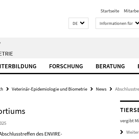
Startseite
Mitarbe
DE
Informationen für
/
ETRIE
EITERBILDUNG
FORSCHUNG
BERATUNG
th
Veterinär-Epidemiologie und Biometrie
News
Abschlusstr
ortiums
TIERS
vergibt M
025
Weiter
Abschlusstreffen des ENVIRE-