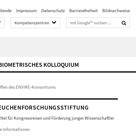
itende
Impressum
Datenschutz
Barrierefreiheit
Bildnachweise
Suchbegriffe
Kompetenzzentren
BIOMETRISCHES KOLLOQUIUM
effen des ENVIRE-Konsortiums
EUCHENFORSCHUNGSSTIFTUNG
ittel für Kongressreisen und Förderung junger Wissenschaftler
e Informationen