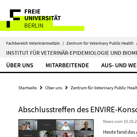
Springe
Service-
direkt
zu
Navigation
Inhalt
Fachbereich Veterinärmedizin
/
Zentrum für Veterinary Public Health
INSTITUT FÜR VETERINÄR-EPIDEMIOLOGIE UND BIOM
ÜBER UNS
MITARBEITENDE
AUS- UND W
Startseite
Über uns
Zentrum für Veterinary Public Heal
Abschlusstreffen des ENVIRE-Kons
News vom 10.10.2
Heute fand das 