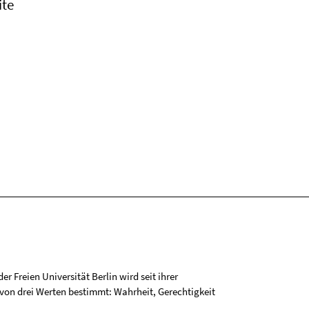
ite
r Freien Universität Berlin wird seit ihrer
on drei Werten bestimmt: Wahrheit, Gerechtigkeit