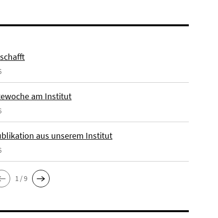
eschafft
6
ewoche am Institut
6
blikation aus unserem Institut
6
1 / 9