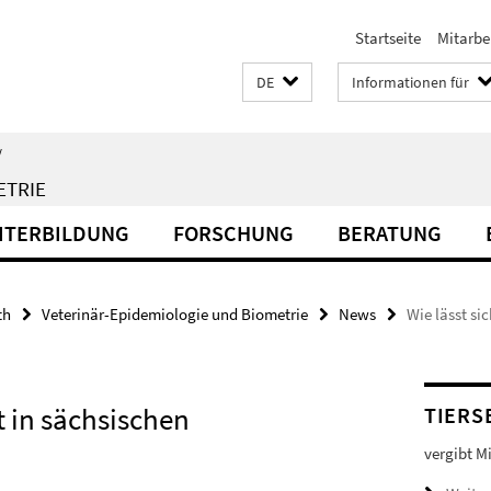
Startseite
Mitarbe
DE
Informationen für
/
ETRIE
EITERBILDUNG
FORSCHUNG
BERATUNG
th
Veterinär-Epidemiologie und Biometrie
News
Wie lässt si
t in sächsischen
TIERS
vergibt M