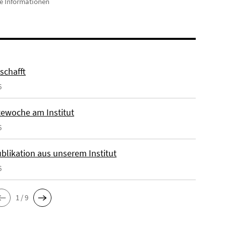
e Informationen
eschafft
6
ewoche am Institut
6
blikation aus unserem Institut
6
1 / 9