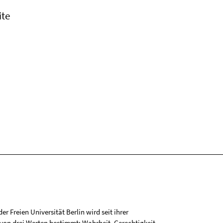
ite
r Freien Universität Berlin wird seit ihrer
on drei Werten bestimmt: Wahrheit, Gerechtigkeit