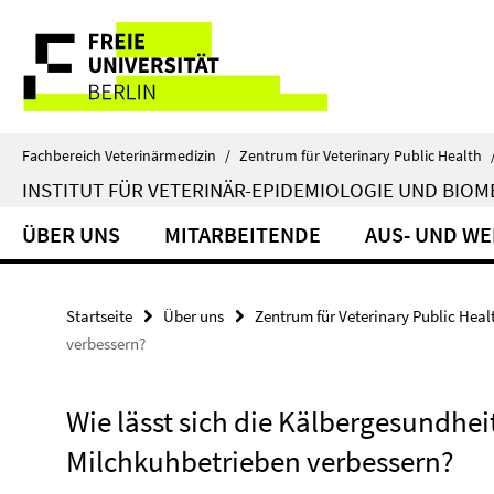
Springe
Service-
direkt
zu
Navigation
Inhalt
Fachbereich Veterinärmedizin
/
Zentrum für Veterinary Public Health
INSTITUT FÜR VETERINÄR-EPIDEMIOLOGIE UND BIOM
ÜBER UNS
MITARBEITENDE
AUS- UND W
Startseite
Über uns
Zentrum für Veterinary Public Heal
verbessern?
Wie lässt sich die Kälbergesundhei
Milchkuhbetrieben verbessern?