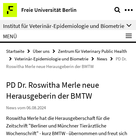
Springe
Service-
Freie Universität Berlin
direkt
Navigation
zu
Institut für Veterinär-Epidemiologie und Biometrie
Inhalt
MENÜ
Startseite
Über uns
Zentrum für Veterinary Public Health
Veterinär-Epidemiologie und Biometrie
News
PD Dr.
Roswitha Merle neue Herausgeberin der BMTW
PD Dr. Roswitha Merle neue
Herausgeberin der BMTW
News vom 06.08.2024
Roswitha Merle hat die Herausgeberschaft für die
Zeitschrift "Berliner und Münchner Tierärztliche
Wochenschrift" - kurz BMTW - übernommen und freut sich