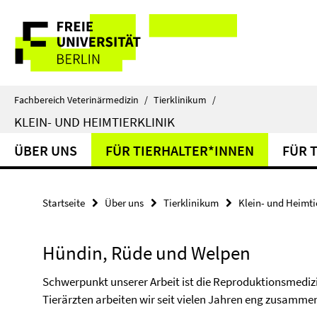
Springe
Service-
direkt
zu
Navigation
Inhalt
Fachbereich Veterinärmedizin
/
Tierklinikum
/
KLEIN- UND HEIMTIERKLINIK
ÜBER UNS
FÜR TIERHALTER*INNEN
FÜR 
Startseite
Über uns
Tierklinikum
Klein- und Heimtie
Hündin, Rüde und Welpen
Schwerpunkt unserer Arbeit ist die Reproduktionsmedizi
Tierärzten arbeiten wir seit vielen Jahren eng zusamme