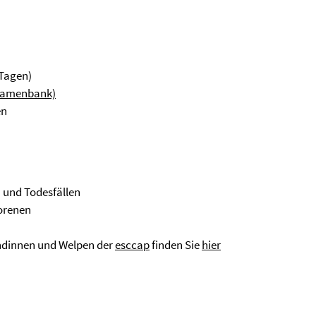
 Tagen)
(Samenbank)
en
 und Todesfällen
orenen
dinnen und Welpen der
esccap
finden Sie
hier