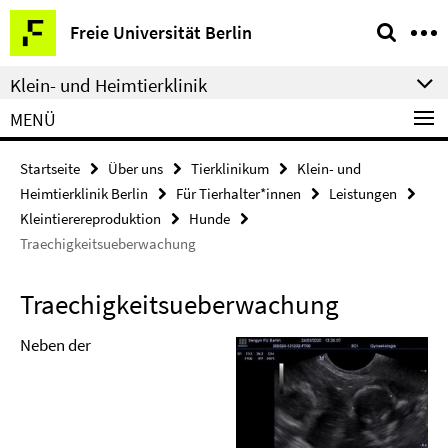
Springe
Service-
Freie Universität Berlin
direkt
Navigation
zu
Klein- und Heimtierklinik
Inhalt
MENÜ
Startseite
Über uns
Tierklinikum
Klein- und
Heimtierklinik Berlin
Für Tierhalter*innen
Leistungen
Kleintierereproduktion
Hunde
Traechigkeitsueberwachung
Traechigkeitsueberwachung
Neben der