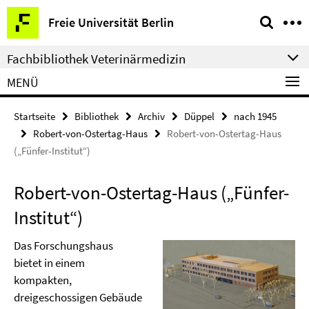
Springe
Service-
Freie Universität Berlin
direkt
Navigation
zu
Fachbibliothek Veterinärmedizin
Inhalt
MENÜ
Startseite
Bibliothek
Archiv
Düppel
nach 1945
Robert-von-Ostertag-Haus
Robert-von-Ostertag-Haus
(„Fünfer-Institut“)
Robert-von-Ostertag-Haus („Fünfer-
Institut“)
Das Forschungshaus
bietet in einem
kompakten,
dreigeschossigen Gebäude