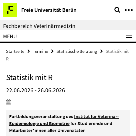
Springe
Service-
Freie Universität Berlin
direkt
Navigation
zu
Fachbereich Veterinärmedizin
Inhalt
MENÜ
Startseite
Termine
Statistische Beratung
Statistik mit
R
Statistik mit R
22.06.2026 - 26.06.2026
Fortbildungsveranstaltung des
Institut für Veterinär-
Epidemiologie und Biometrie
für Studierende und
Mitarbeiter*innen aller Universitäten