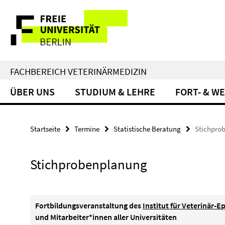
Springe
Service-
direkt
zu
Navigation
Inhalt
FACHBEREICH VETERINÄRMEDIZIN
ÜBER UNS
STUDIUM & LEHRE
FORT- & W
Startseite
Termine
Statistische Beratung
Stichpro
Stichprobenplanung
Fortbildungsveranstaltung des
Institut für Veterinär-
und Mitarbeiter*innen aller Universitäten