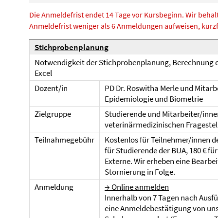
Die Anmeldefrist endet 14 Tage vor Kursbeginn. Wir behalt
Anmeldefrist weniger als 6 Anmeldungen aufweisen, kurzf
Stichprobenplanung
Notwendigkeit der Stichprobenplanung, Berechnung de
Excel
Dozent/in
PD Dr. Roswitha Merle und Mitarbei
Epidemiologie und Biometrie
Zielgruppe
Studierende und Mitarbeiter/innen
veterinärmedizinischen Frageste
Teilnahmegebühr
Kostenlos für Teilnehmer/innen de
für Studierende der BUA, 180 € für
Externe. Wir erheben eine Bearbei
Stornierung in Folge.
Anmeldung
→ Online anmelden
Innerhalb von 7 Tagen nach Ausfü
eine Anmeldebestätigung von uns