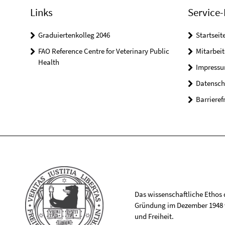
Links
Service-
Graduiertenkolleg 2046
Startseit
FAO Reference Centre for Veterinary Public
Mitarbei
Health
Impress
Datensch
Barrieref
Das wissenschaftliche Ethos de
Gründung im Dezember 1948 v
und Freiheit.