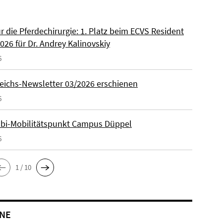
ür die Pferdechirurgie: 1. Platz beim ECVS Resident
026 für Dr. Andrey Kalinovskiy
6
eichs-Newsletter 03/2026 erschienen
6
lbi-Mobilitätspunkt Campus Düppel
6
1 / 10
NE