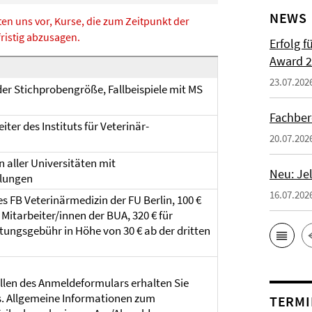
NEWS
en uns vor, Kurse, die zum Zeitpunkt der
ristig abzusagen.
Erfolg f
Award 2
23.07.202
r Stichprobengröße, Fallbeispiele mit MS
Fachber
ter des Instituts für Veterinär-
20.07.202
 aller Universitäten mit
Neu: Je
llungen
16.07.202
s FB Veterinärmedizin der FU Berlin, 100 €
 Mitarbeiter/innen der BUA, 320 € für
tungsgebühr in Höhe von 30 € ab der dritten
llen des Anmeldeformulars erhalten Sie
. Allgemeine Informationen zum
TERMI