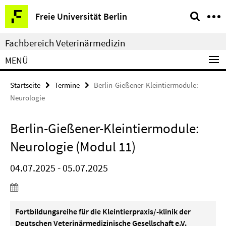
Springe
Service-
Freie Universität Berlin
direkt
Navigation
zu
Fachbereich Veterinärmedizin
Inhalt
MENÜ
Startseite
Termine
Berlin-Gießener-Kleintiermodule:
Neurologie
Berlin-Gießener-Kleintiermodule:
Neurologie (Modul 11)
04.07.2025 - 05.07.2025
Fortbildungsreihe für die Kleintierpraxis/-klinik der
Deutschen Veterinärmedizinische Gesellschaft
e.V.