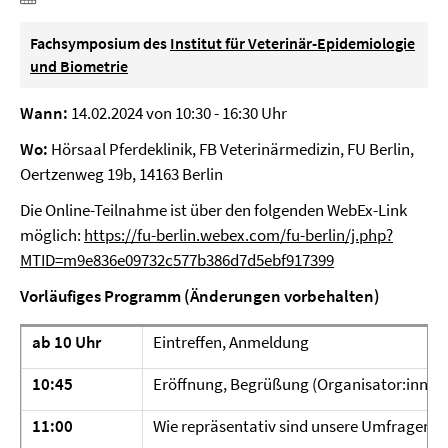
Fachsymposium des
Institut für Veterinär-Epidemiologie
und Biometrie
Wann:
14.02.2024 von 10:30 - 16:30 Uhr
Wo:
Hörsaal Pferdeklinik, FB Veterinärmedizin, FU Berlin,
Oertzenweg 19b, 14163 Berlin
Die Online-Teilnahme ist über den folgenden WebEx-Link
möglich:
https://fu-berlin.webex.com/fu-berlin/j.php?
MTID=m9e836e09732c577b386d7d5ebf917399
Vorläufiges Programm (Änderungen vorbehalten)
ab 10 Uhr
Eintreffen, Anmeldung
10:45
Eröffnung, Begrüßung (Organisator:innen
11:00
Wie repräsentativ sind unsere Umfragen ei