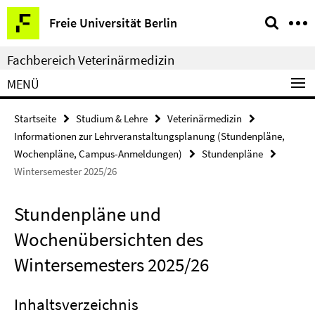
Springe
Service-
Freie Universität Berlin
direkt
Navigation
zu
Fachbereich Veterinärmedizin
Inhalt
MENÜ
Startseite
Studium & Lehre
Veterinärmedizin
Informationen zur Lehrveranstaltungsplanung (Stundenpläne,
Wochenpläne, Campus-Anmeldungen)
Stundenpläne
Wintersemester 2025/26
Stundenpläne und
Wochenübersichten des
Wintersemesters 2025/26
Inhaltsverzeichnis