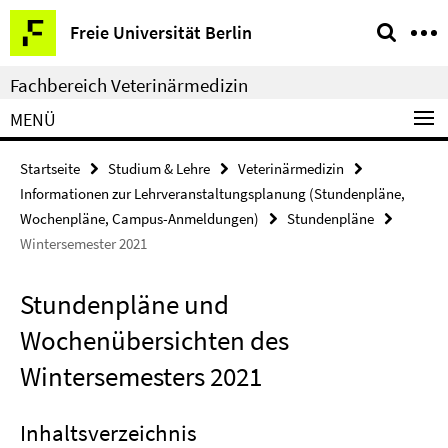
Springe
Service-
Freie Universität Berlin
direkt
Navigation
zu
Fachbereich Veterinärmedizin
Inhalt
MENÜ
Startseite
Studium & Lehre
Veterinärmedizin
Informationen zur Lehrveranstaltungsplanung (Stundenpläne,
Wochenpläne, Campus-Anmeldungen)
Stundenpläne
Wintersemester 2021
Stundenpläne und
Wochenübersichten des
Wintersemesters 2021
Inhaltsverzeichnis