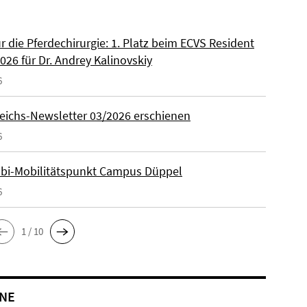
ür die Pferdechirurgie: 1. Platz beim ECVS Resident
026 für Dr. Andrey Kalinovskiy
6
eichs-Newsletter 03/2026 erschienen
6
lbi-Mobilitätspunkt Campus Düppel
6
1 / 10
NE