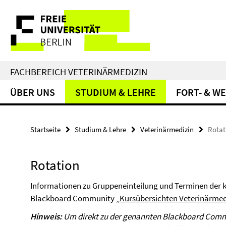
Springe
Service-
direkt
zu
Navigation
Inhalt
FACHBEREICH VETERINÄRMEDIZIN
ÜBER UNS
STUDIUM & LEHRE
FORT- & W
Startseite
Studium & Lehre
Veterinärmedizin
Rotat
Rotation
Informationen zu Gruppeneinteilung und Terminen der kl
Blackboard Community
„Kursübersichten Veterinärmed
Hinweis:
Um direkt zu der genannten Blackboard Commun