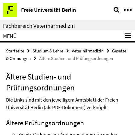
Springe
Service-
Freie Universität Berlin
direkt
Navigation
zu
Fachbereich Veterinärmedizin
Inhalt
MENÜ
Startseite
Studium & Lehre
Veterinärmedizin
Gesetze
& Ordnungen
Ältere Studien- und Prüfungsordnungen
Ältere Studien- und
Prüfungsordnungen
Die Links sind mit den jeweiligem Amtsblatt der Freien
Universität Berlin (als PDF-Dokument) verknüpft
Ältere Prüfungsordnungen
Zweite Ordnung zur Änderung der Ergänzenden