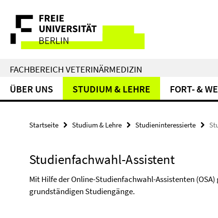
Springe
Service-
direkt
zu
Navigation
Inhalt
FACHBEREICH VETERINÄRMEDIZIN
ÜBER UNS
STUDIUM & LEHRE
FORT- & W
Startseite
Studium & Lehre
Studieninteressierte
St
Studienfachwahl-Assistent
Mit Hilfe der Online-Studienfachwahl-Assistenten (OSA)
grundständigen Studiengänge.