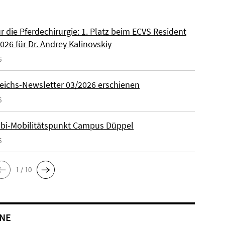
ür die Pferdechirurgie: 1. Platz beim ECVS Resident
026 für Dr. Andrey Kalinovskiy
6
eichs-Newsletter 03/2026 erschienen
6
lbi-Mobilitätspunkt Campus Düppel
6
1 / 10
NE