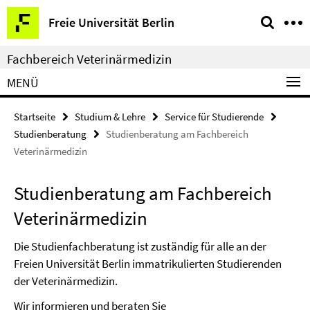
Springe
Service-
Freie Universität Berlin
direkt
Navigation
zu
Fachbereich Veterinärmedizin
Inhalt
MENÜ
Startseite
Studium & Lehre
Service für Studierende
Studienberatung
Studienberatung am Fachbereich
Veterinärmedizin
Studienberatung am Fachbereich
Veterinärmedizin
Die Studienfachberatung ist zuständig für alle an der
Freien Universität Berlin immatrikulierten Studierenden
der Veterinärmedizin.
Wir informieren und beraten Sie