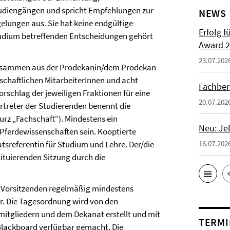
tudiengängen und spricht Empfehlungen zur
NEWS
elungen aus. Sie hat keine endgültige
Erfolg f
tudium betreffenden Entscheidungen gehört
Award 2
23.07.202
 zusammen aus der Prodekanin/dem Prodekan
nschaftlichen MitarbeiterInnen und acht
Fachber
rschlag der jeweiligen Fraktionen für eine
20.07.202
rtreter der Studierenden benennt die
kurz „Fachschaft“). Mindestens ein
Neu: Je
Pferdewissenschaften sein. Kooptierte
tsreferentin für Studium und Lehre. Der/die
16.07.202
tituierenden Sitzung durch die
v. Vorsitzenden regelmäßig mindestens
er. Die Tagesordnung wird von den
itgliedern und dem Dekanat erstellt und mit
TERMI
 Blackboard verfügbar gemacht. Die