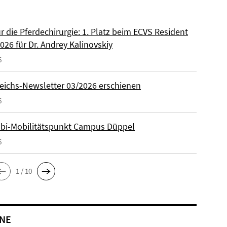
ür die Pferdechirurgie: 1. Platz beim ECVS Resident
026 für Dr. Andrey Kalinovskiy
6
eichs-Newsletter 03/2026 erschienen
6
lbi-Mobilitätspunkt Campus Düppel
6
1 / 10
NE