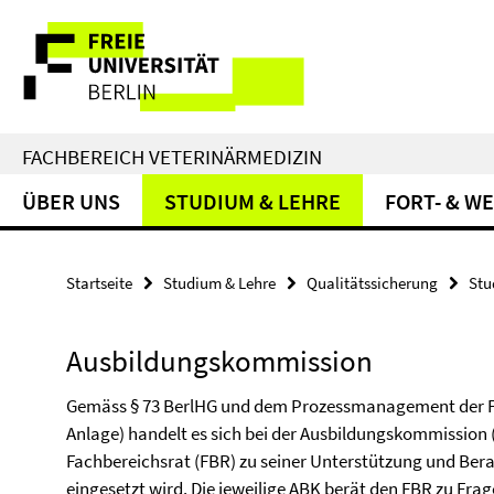
Springe
Service-
direkt
zu
Navigation
Inhalt
FACHBEREICH VETERINÄRMEDIZIN
ÜBER UNS
STUDIUM & LEHRE
FORT- & W
Startseite
Studium & Lehre
Qualitätssicherung
Stu
Ausbildungskommission
Gemäss § 73 BerlHG und dem Prozessmanagement der Fre
Anlage) handelt es sich bei der Ausbildungskommissio
Fachbereichsrat (FBR) zu seiner Unterstützung und Ber
eingesetzt wird. Die jeweilige ABK berät den FBR zu Frag