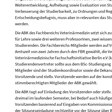
Weiterentwicklung, Aufhebung sowie Evaluation von S
Verbesserung der Studierbarkeit, zu Ordnungen und Reg
Entscheidungsbefugnis, muss aber in relevanten das S
werden.
Die ABK des Fachbereichs Veterinärmedizin setzt sich
für Lehre sowie drei weiteren ProfessorInen, zwei wisse
Studierenden. Die Fachbereichs-Mitglieder werden auf Vo
Amtszeit von zwei Jahren durch den FBR gewählt, die Ve
Veterinärmedizinische Fachschaftsinitiative Berlin e.V (
Studierendenvertreter sollte aus dem BSc-Studiengang 
Mitglieder sind der Studienkoordinator sowie die Dekana
Vorsitzende und stellv. Vorsitzende werden auf der kons
stimmberechtigten Mitglieder der ABK gewählt.
Die ABK tagt auf Einladung des Vorsitzenden oder stell
dreimal im laufenden Semester, bei Bedarf auch häufig
Vorsitzenden basierend auf Eingaben von Kommissionsm
der Sitzungseinladung rechtzeitig vor der Sitzung über