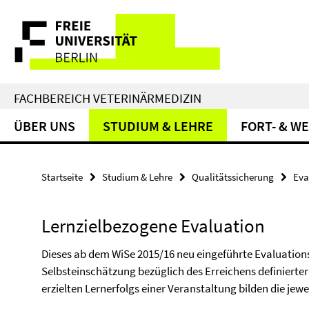
Springe
Service-
direkt
zu
Navigation
Inhalt
FACHBEREICH VETERINÄRMEDIZIN
ÜBER UNS
STUDIUM & LEHRE
FORT- & W
Startseite
Studium & Lehre
Qualitätssicherung
Eva
Lernzielbezogene Evaluation
Dieses ab dem WiSe 2015/16 neu eingeführte Evaluations
Selbsteinschätzung bezüglich des Erreichens definierter
erzielten Lernerfolgs einer Veranstaltung bilden die jew