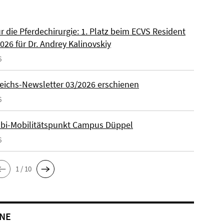
ür die Pferdechirurgie: 1. Platz beim ECVS Resident
026 für Dr. Andrey Kalinovskiy
6
eichs-Newsletter 03/2026 erschienen
6
lbi-Mobilitätspunkt Campus Düppel
6
1 / 10
NE