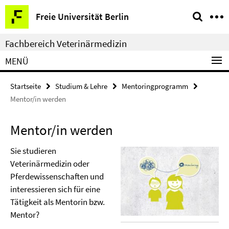
Springe
Service-
Freie Universität Berlin
direkt
Navigation
zu
Fachbereich Veterinärmedizin
Inhalt
MENÜ
Startseite
Studium & Lehre
Mentoringprogramm
Mentor/in werden
Mentor/in werden
Sie studieren
Veterinärmedizin oder
Pferdewissenschaften und
interessieren sich für eine
Tätigkeit als Mentorin bzw.
Mentor?