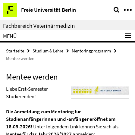
Springe
Service-
Freie Universität Berlin
direkt
Navigation
zu
Fachbereich Veterinärmedizin
Inhalt
MENÜ
Startseite
Studium & Lehre
Mentoringprogramm
Mentee werden
Mentee werden
Liebe Erst-Semester
Studierenden!
Die Anmeldung zum Mentoring für
Studienanfängerinnen und -anfänger eröffnet am
16.09.2026!
Unter folgendem Link können Sie sich als
Mentee für das
Jahr 2026/2027
anmelden: