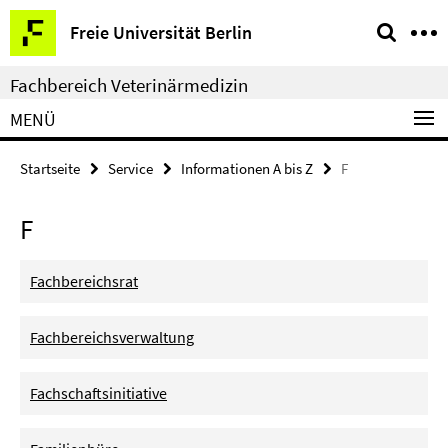
Springe
Service-
Freie Universität Berlin
direkt
Navigation
zu
Fachbereich Veterinärmedizin
Inhalt
MENÜ
Startseite
Service
Informationen A bis Z
F
F
Fachbereichsrat
Fachbereichsverwaltung
Fachschaftsinitiative