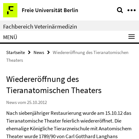
Springe
Service-
Freie Universität Berlin
direkt
Navigation
zu
Fachbereich Veterinärmedizin
Inhalt
MENÜ
Startseite
News
Wiedereröffnung des Tieranatomischen
Theaters
Wiedereröffnung des
Tieranatomischen Theaters
News vom 25.10.2012
Nach siebenjähriger Restaurierung wurde am 15.10.12 das
Tieranatomische Theater feierlich wiedereröffnet. Die
ehemalige Königliche Tierarzneischule mit Anatomischem
Theater wurde 1789/90 von Carl Gotthard Langhans