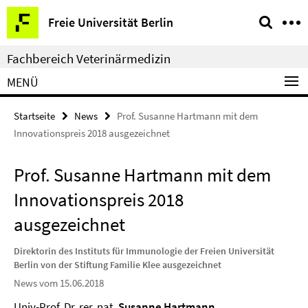
Springe
Service-
Freie Universität Berlin
direkt
Navigation
zu
Fachbereich Veterinärmedizin
Inhalt
MENÜ
Startseite
News
Prof. Susanne Hartmann mit dem
Innovationspreis 2018 ausgezeichnet
Prof. Susanne Hartmann mit dem
Innovationspreis 2018
ausgezeichnet
Direktorin des Instituts für Immunologie der Freien Universität
Berlin von der Stiftung Familie Klee ausgezeichnet
News vom 15.06.2018
Univ-Prof. Dr. rer. nat.
Susanne Hartmann
,