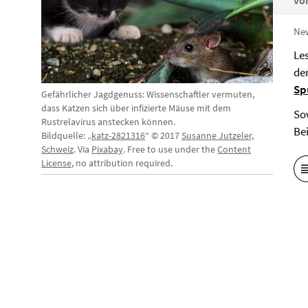
von
Ne
Le
de
Sp
Gefährlicher Jagdgenuss: Wissenschaftler vermuten,
dass Katzen sich über infizierte Mäuse mit dem
So
Rustrelavirus anstecken können.
Be
Bildquelle: „
katz-2821316
“ © 2017
Susanne Jutzeler,
Schweiz
. Via
Pixabay
. Free to use under the
Content
License
, no attribution required.