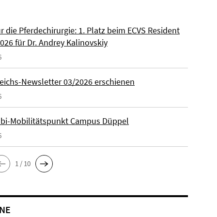
ür die Pferdechirurgie: 1. Platz beim ECVS Resident
026 für Dr. Andrey Kalinovskiy
6
eichs-Newsletter 03/2026 erschienen
6
lbi-Mobilitätspunkt Campus Düppel
6
1 / 10
NE