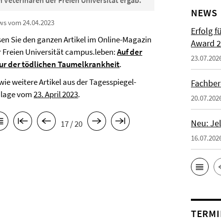
 Veterinären der Freien Universität ergab.
NEWS
ws vom 24.04.2023
Erfolg f
sen Sie den ganzen Artikel im Online-Magazin
Award 2
r Freien Universität campus.leben:
Auf der
23.07.202
ur der tödlichen Taumelkrankheit
.
wie weitere Artikel aus der Tagesspiegel-
Fachber
ilage vom
23. April 2023
.
20.07.202
Neu: Je
17 / 20
16.07.202
TERMI