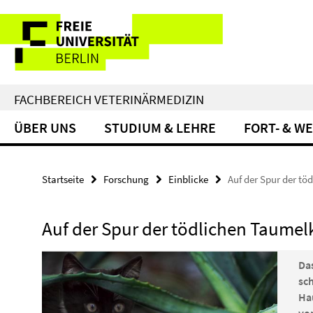
Springe
Service-
direkt
zu
Navigation
Inhalt
FACHBEREICH VETERINÄRMEDIZIN
ÜBER UNS
STUDIUM & LEHRE
FORT- & W
Startseite
Forschung
Einblicke
Auf der Spur der tö
Auf der Spur der tödlichen Taumel
Da
sc
Ha